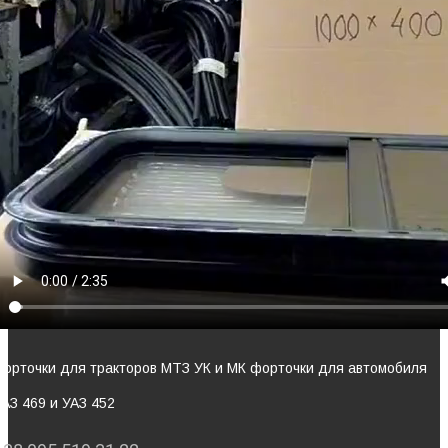
Форточки для тракторов МТЗ УК и МК форточки для автомобиля
УАЗ 469 и УАЗ 452