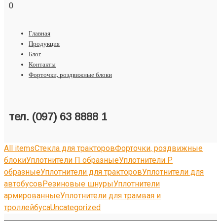
0
Главная
Продукция
Блог
Контакты
Форточки, роздвижные блоки
тел. (097) 63 8888 1
All items
Стекла для тракторов
Форточки, роздвижные
блоки
Уплотнители П образные
Уплотнители Р
образные
Уплотнители для тракторов
Уплотнители для
автобусов
Резиновые шнуры
Уплотнители
армированные
Уплотнители для трамвая и
троллейбуса
Uncategorized