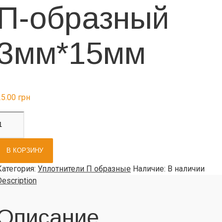
П-образный
3мм*15мм
25.00
грн
В КОРЗИНУ
Категория
:
Уплотнители П образные
Наличие
:
В наличии
Description
Описание