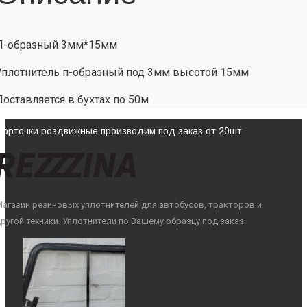
П-образный 3мм*15мм
Уплотнитель п-образный под 3мм высотой 15мм
Поставляется в бухтах по 50м
Форточки роздвижные производим под заказ от 20шт
агазин резиновых уплотнителей для автобусов, тракторов и
ругой техники. Уплотнители по Вашему образцу под заказ.